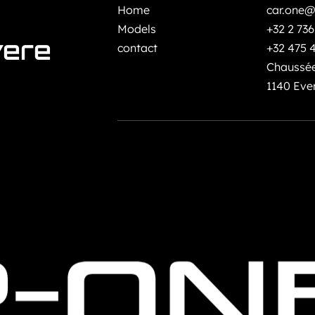
Home
car.one@
Models
+32 2 736
vere
contact
+32 475 
Chaussée
1140 Eve