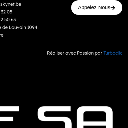
skynet.be
Appelez-Nous
 32 05
42 50 63
 de Louvain 1094,
re
Réaliser avec Passion par
Turboclic