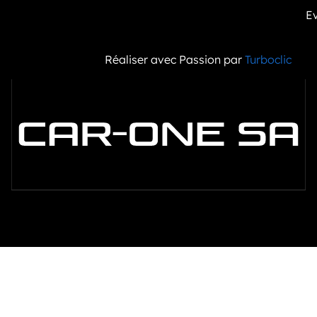
E
Réaliser avec Passion par
Turboclic