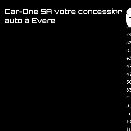
Car-One SA votre concession
H
c
Appelez-
M
+
auto à Evere
Nous
c
2
7
3
0
+
4
4
5
6
C
d
L
10
1