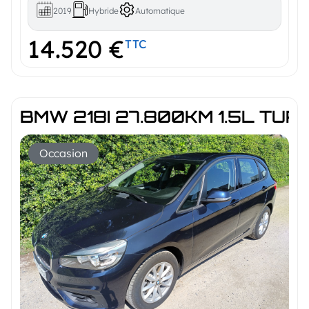
2019
Hybride
Automatique
14.520 €
TTC
BMW 218I 27.800KM 1.5L TU
Occasion