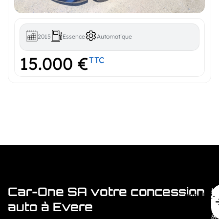
2015
Essence
Automatique
15.000 €
TTC
Car-One SA votre concession
H
c
Appelez-
M
+
auto à Evere
Nous
c
2