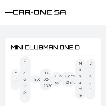
MINI CLUBMAN ONE D
O
M
D
c
a
i
M
c
09-
Euro
Garantie
n
e
in
a
2020
02-
6d
12 mois
u
s
i
si
2020
el
e
o
le
l
n