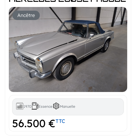
Ancêtre
1970
Essence
Manuelle
56.500 €
TTC