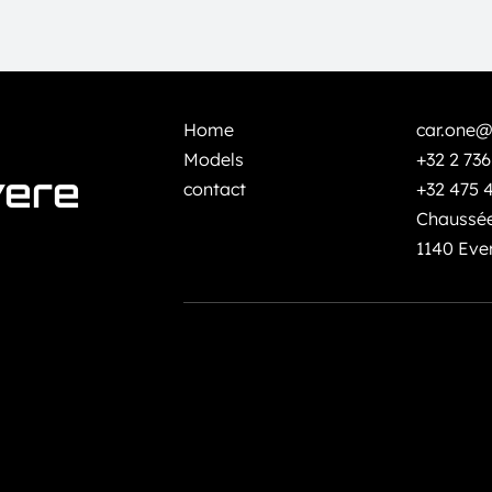
Home
car.one@
Models
+32 2 736
vere
contact
+32 475 
Chaussée
1140 Eve