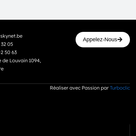
skynet.be
Appelez-Nous
 32 05
42 50 63
 de Louvain 1094,
re
Réaliser avec Passion par
Turboclic