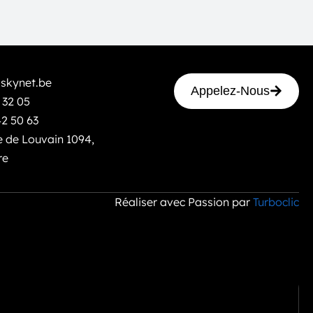
skynet.be
Appelez-Nous
 32 05
42 50 63
 de Louvain 1094,
re
Réaliser avec Passion par
Turboclic