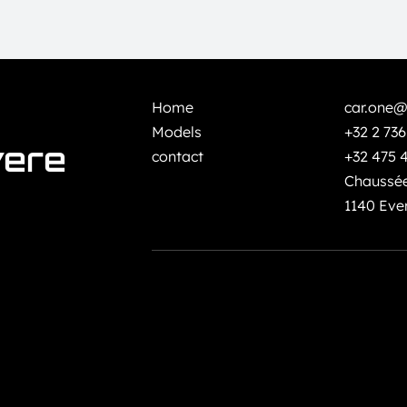
Home
car.one@
Models
+32 2 736
vere
contact
+32 475 
Chaussée
1140 Eve