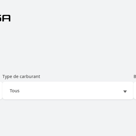
Type de carburant
B
RMANCE MOD.2020