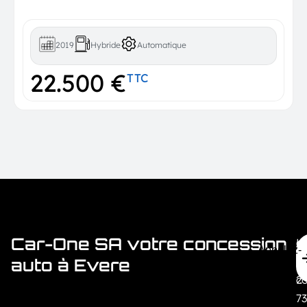
2019
Hybride
Automatique
22.500 €
TTC
Car-One SA votre concession
H
c
Appelez-
M
+
auto à Evere
Nous
c
2
7