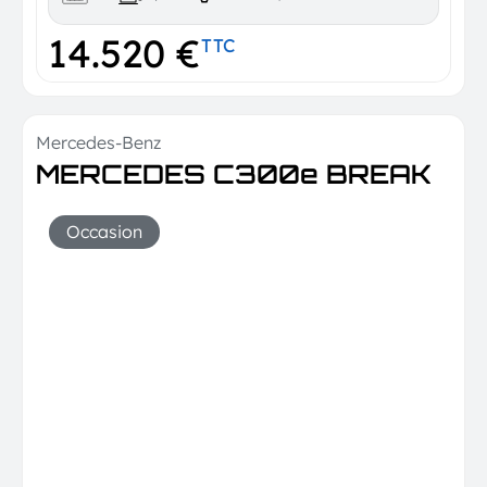
14.520 €
TTC
Mercedes-Benz
TVA déductible
MERCEDES C300e BREAK
Occasion