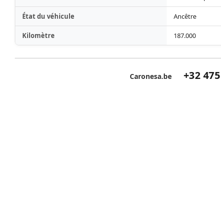
État du véhicule
Ancêtre
Kilomètre
187.000
+32 475
Caronesa.be